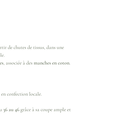
tir de chutes de tissus, dans une
le.
es
, associée à des
manches en coton
.
, en confection locale.
du
36 au 46
grâce à sa coupe ample et