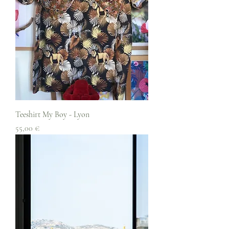
Teeshirt My Boy - Lyon
Prix
55,00 €