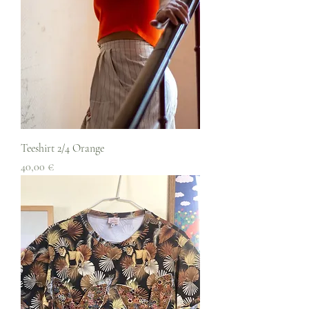
Teeshirt 2/4 Orange
Prix
40,00 €