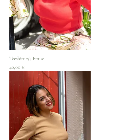
Teeshirt 2/4 Fraise
Prix
40,00 €