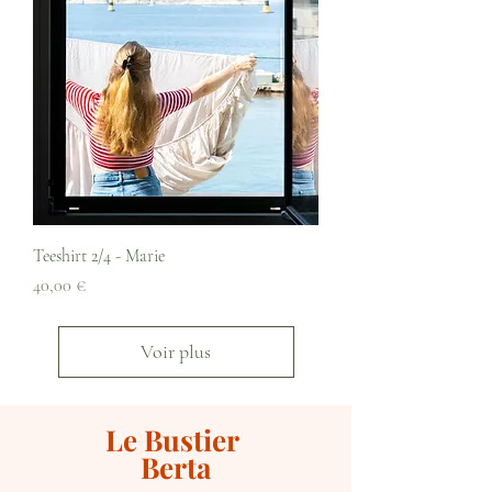
Teeshirt 2/4 - Marie
Prix
40,00 €
Voir plus
Le Bustier
Berta