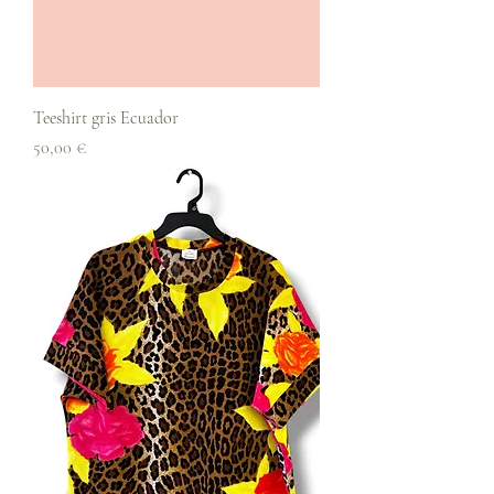
Teeshirt gris Ecuador
Prix
50,00 €