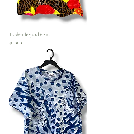
Teeshirt léopard fleurs
Prix
40,00 €