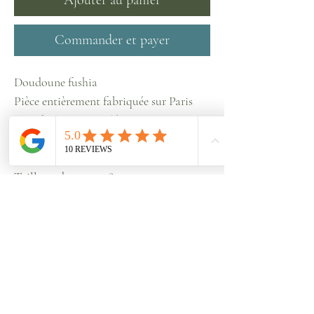
Ajouter au panier
Commander et payer
Doudoune fushia
Pièce entièrement fabriquée sur Paris
avec des tissus recyclés.
Toile jacquard et velours noir
Taille 1 : du 34 au 40
Taille 2 : du 44 au 48
Taille 3 : 50 au 56
Particip
Lookbook
er à un
Mon
shooting
histoire