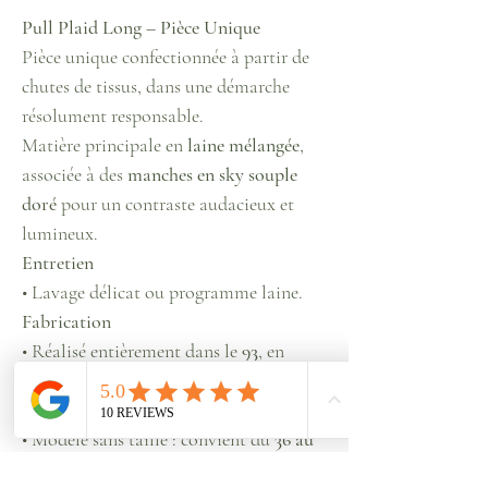
Pull Plaid Long – Pièce Unique
Pièce unique confectionnée à partir de
chutes de tissus, dans une démarche
résolument responsable.
Matière principale en
laine mélangée
,
associée à des
manches en sky souple
doré
pour un contraste audacieux et
lumineux.
Entretien
• Lavage délicat ou programme laine.
Fabrication
• Réalisé entièrement dans le
93
, en
confection locale.
Taille
• Modèle sans taille : convient du
36 au
46
grâce à sa coupe ample et adaptable.