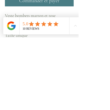
Commander et payer
Veste bombers marron et rose
Pièce unique réalisée avec des chutes de
tissus
Taille unique
Particip
Lookbook
er à un
Mon
shooting
histoire
Shop
Contact
Blog
CGV